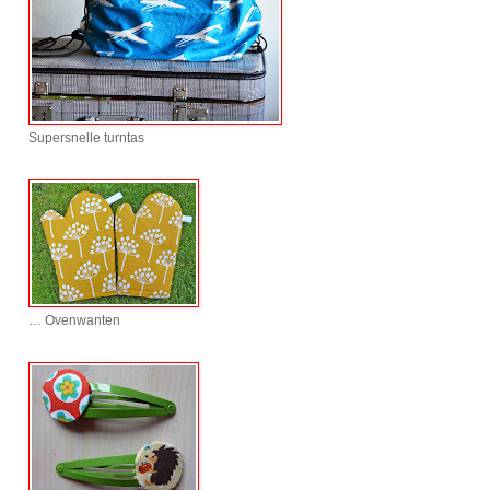
Supersnelle turntas
… Ovenwanten