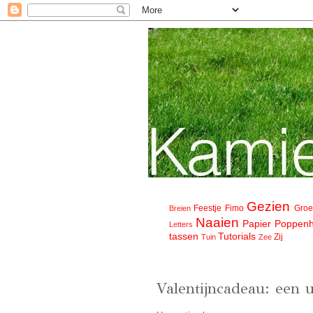
Gezien
Feestje
Fimo
Gro
Breien
Naaien
Papier
Poppenh
Letters
tassen
Tutorials
Zij
Tuin
Zee
Valentijncadeau: een 