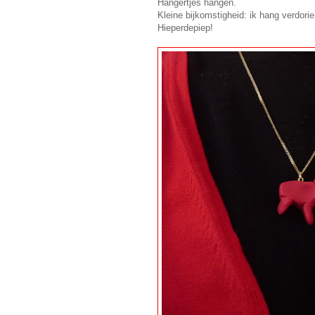
Hangertjes hangen.
Kleine bijkomstigheid: ik hang verdor
Hieperdepiep!