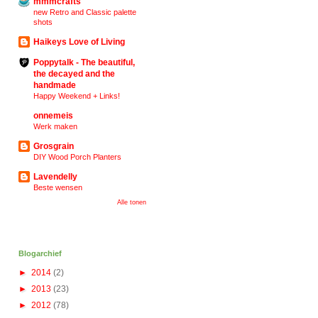
mmmcrafts
new Retro and Classic palette
shots
Haikeys Love of Living
Poppytalk - The beautiful,
the decayed and the
handmade
Happy Weekend + Links!
onnemeis
Werk maken
Grosgrain
DIY Wood Porch Planters
Lavendelly
Beste wensen
Alle tonen
Blogarchief
►
2014
(2)
►
2013
(23)
►
2012
(78)