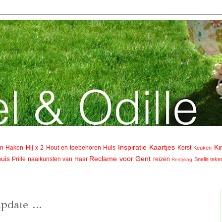
Inspiratie
Kaartjes
Ki
en
Haken
Hij x 2
Hout en toebehoren
Huis
Kerst
Keuken
uis
Reclame voor Gent
Prille naaikunsten van Haar
reizen
Snelle teke
Restyling
update …