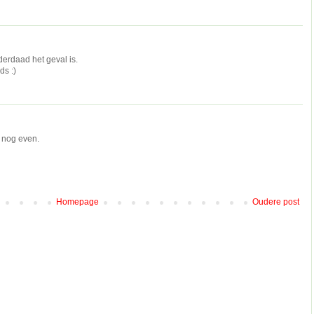
nderdaad het geval is.
ds :)
t nog even.
Homepage
Oudere post